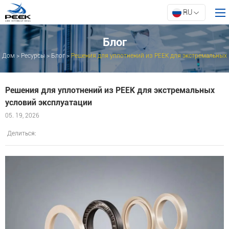
RU
Блог
Дом
>
Ресурсы
>
Блог
>
Решения для уплотнений из PEEK для экстремальных
Дом
условий эксплуатации
Продукты
Решения для уплотнений из PEEK для экстремальных
Свойство
условий эксплуатации
Инновации
05. 19, 2026
О АРК
Делиться:
Ресурсы
Связаться с нами