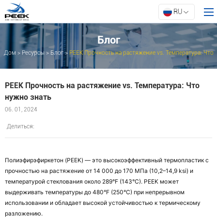
RU
Блог
Дом
>
Ресурсы
>
Блог
>
PEEK Прочность на растяжение vs. Температура: Что
Дом
нужно знать
Продукты
PEEK Прочность на растяжение vs. Температура: Что
Свойство
нужно знать
Инновации
06. 01, 2024
О АРК
Делиться:
Ресурсы
Связаться с нами
Полиэфирэфиркетон (PEEK) — это высокоэффективный термопластик с 
прочностью на растяжение от 14 000 до 170 МПа (10,2–14,9 ksi) и 
температурой стеклования около 289°F (143°C). PEEK может 
выдерживать температуры до 480°F (250°C) при непрерывном 
использовании и обладает высокой устойчивостью к термическому 
разложению.