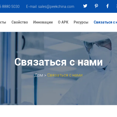
6 8880 5030
E-mail:
sales@peekchina.com
кты
Свойство
Инновации
О АРК
Ресурсы
Связаться с
Связаться с нами
Дом
>
Связаться с нами