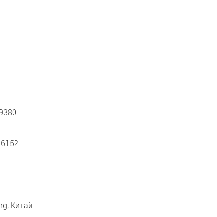
 9380
 6152
ang, Китай.