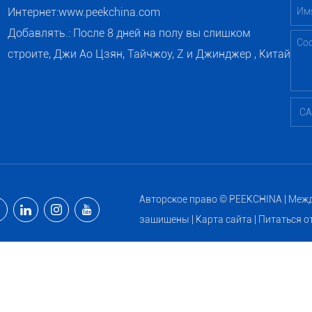
Интернет:
www.peekchina.com
Добавлять.: После 8 дней на полу вы слишком
строите, Джи Ао Цзян, Тайчжоу, Z и Джинджер , Китай
Авторское право © PEEKCHINA | Между
защищены |
Карта сайта
| Питаться о