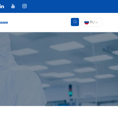
RU
 нами