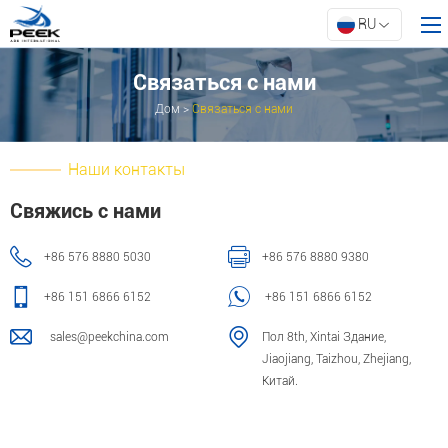
RU
Связаться с нами
Дом
>
Связаться с нами
Дом
Продукты
Наши контакты
Свойство
Свяжись с нами
Инновации
+86 576 8880 5030
+86 576 8880 9380
О АРК
Ресурсы
+86 151 6866 6152
+86 151 6866 6152
Связаться с нами
sales@peekchina.com
Пол 8th, Xintai Здание,
Jiaojiang, Taizhou, Zhejiang,
Китай.