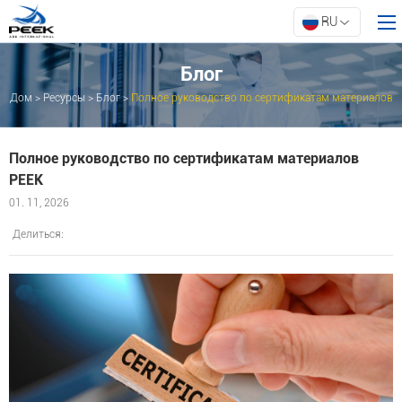
RU
Блог
Дом
>
Ресурсы
>
Блог
>
Полное руководство по сертификатам материалов
Дом
PEEK
Продукты
Полное руководство по сертификатам материалов
Свойство
PEEK
Инновации
01. 11, 2026
О АРК
Делиться:
Ресурсы
Связаться с нами