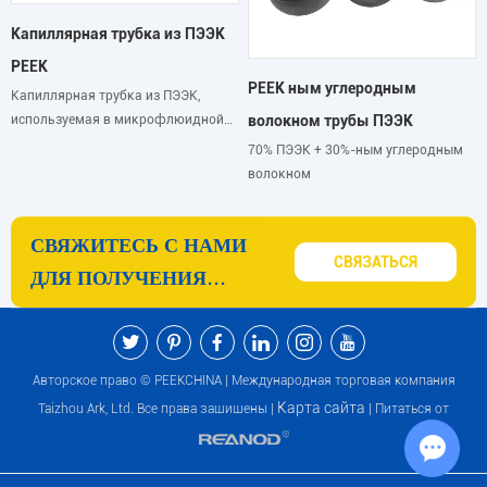
Капиллярная трубка из ПЭЭК
PEEK
PEEK ным углеродным
Капиллярная трубка из ПЭЭК,
используемая в микрофлюидной
волокном трубы ПЭЭК
системе с высоким давлением.
70% ПЭЭК + 30%-ным углеродным
волокном
СВЯЖИТЕСЬ С НАМИ
СВЯЗАТЬСЯ
ДЛЯ ПОЛУЧЕНИЯ
ДОПОЛНИТЕЛЬНОЙ
ИНФОРМАЦИИ И
РЕКОМЕНДАЦИЙ ПО
Авторское право © PEEKCHINA | Международная торговая компания
ПРОДУКТАМ И
Карта сайта
Taizhou Ark, Ltd. Все права защищены |
| Питаться от
УСЛУГАМ PEEK