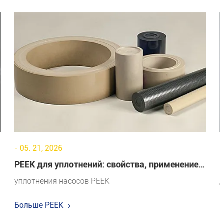
- 05. 21, 2026
PEEK для уплотнений: свойства, применение и
преимущества
уплотнения насосов PEEK
Больше PEEK