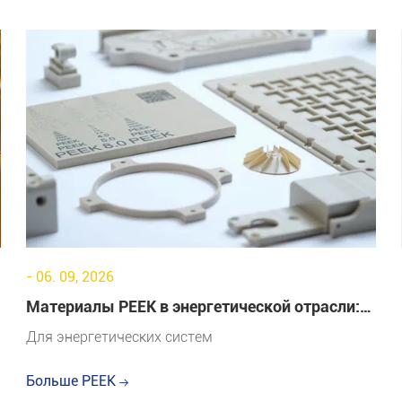
- 06. 09, 2026
Материалы PEEK в энергетической отрасли:
применение, преимущества и будущие
Для энергетических систем
тенденции
Больше PEEK