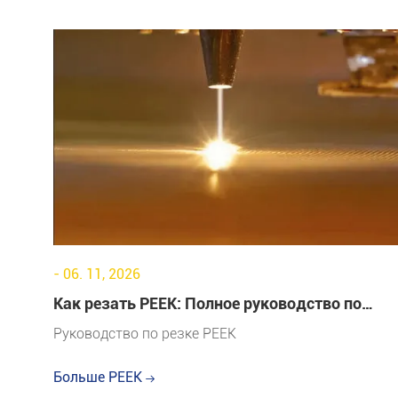
- 06. 11, 2026
Как резать PEEK: Полное руководство по
прецизионной обработке PEEK
Руководство по резке PEEK
Больше PEEK