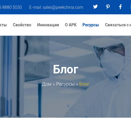
6 8880 5030
E-mail:
sales@peekchina.com
кты
Свойство
Инновации
О АРК
Ресурсы
Связаться с
Блог
Дом
>
Ресурсы
>
Блог