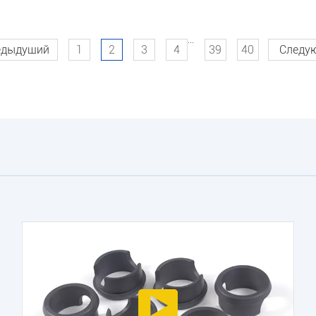
...
едыдущий
1
2
3
4
39
40
Следу