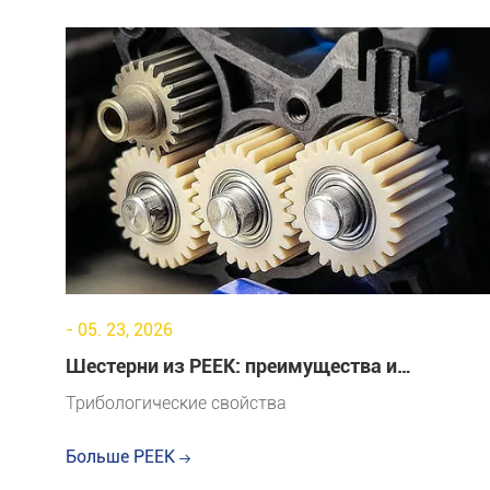
- 05. 23, 2026
Шестерни из PEEK: преимущества и
руководство по повышению
Трибологические свойства
износостойкости
Больше PEEK