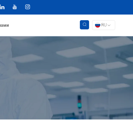
RU
 нами