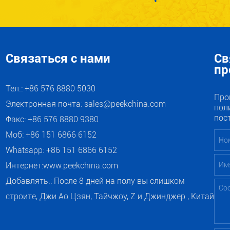
 ПО ПРОДУКТАМ И
Связаться с нами
Св
пр
Тел.: +86 576 8880 5030
Про
Электронная почта:
sales@peekchina.com
пол
пос
Факс: +86 576 8880 9380
Моб: +86 151 6866 6152
Whatsapp:
+86 151 6866 6152
Интернет:
www.peekchina.com
Добавлять.: После 8 дней на полу вы слишком
строите, Джи Ао Цзян, Тайчжоу, Z и Джинджер , Китай