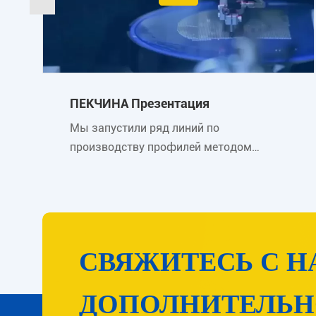
ПЕКЧИНА Презентация
Мы запустили ряд линий по
производству профилей методом
непрерывной экструзии, включая трубы
из ПЭЭК, листы из ПЭЭК, стержни из
ПЭЭК и пленки из ПЭЭК. Детали из
PEEK подвергаются как механической
обработке, так и литью под давлением.
СВЯЖИТЕСЬ С Н
ДОПОЛНИТЕЛЬН