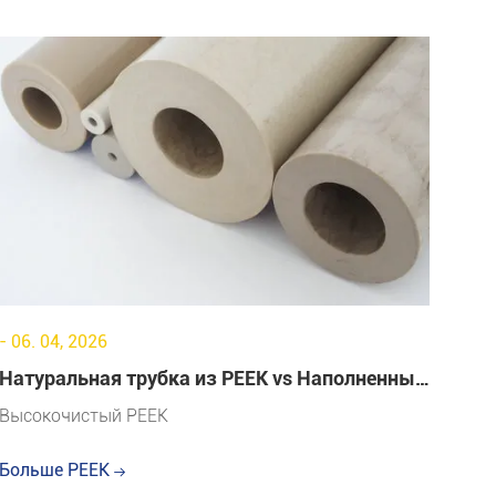
- 06. 04, 2026
Натуральная трубка из PEEK vs Наполненный
PEEK: что подходит для вашего применения?
Высокочистый PEEK
Больше PEEK