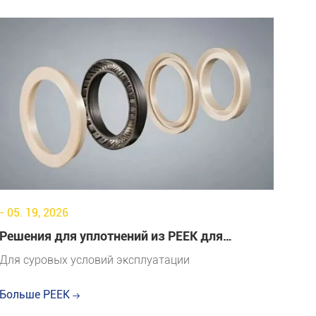
- 05. 19, 2026
Решения для уплотнений из PEEK для
экстремальных условий эксплуатации
Для суровых условий эксплуатации
Больше PEEK