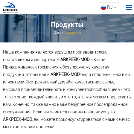
RU
Продукты
Дом
>
Продукты
Дом
Продукты
Наша компания является ведущим производителем,
Свойство
поставщиком и экспортером
ARKPEEK-MOD
в Китае.
Придерживаясь стремления к безупречному качеству
Инновации
продукции, чтобы наши
ARKPEEK-MOD
были довольны многими
О АРК
клиентами. Экстремальный дизайн, качественное сырье,
Ресурсы
высокая производительность и конкурентоспособная цена - это
то, что хочет каждый клиент, и это то, что мы можем предложить
Связаться с нами
вам. Конечно, также важно наше безупречное послепродажное
обслуживание. Если вы заинтересованы в наших услугах
ARKPEEK-MOD
, вы можете проконсультироваться с нами сейчас,
мы ответим вам вовремя!