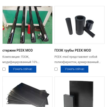
стержни PEEK MOD
ПЭЭК трубы PEEK MOD
Композиция: ПЭЭК,
PEEK-mod представляет собой
модифицированный 10%
полиэфиркетон, армированный
углеродным волокном, 10%
10% ПТФЭ, 10% графита и 10%
Узнать сейчас
Узнать сейчас
графитом, 10% ПТФЭ
углеродного волокна.