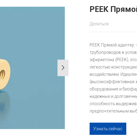
PEEK Прямо
Делиться:
PEEK Прямой адаптер 
трубопроводов в усло
эфиркетона (PEEK), эт
легкостью конструкции
воздействиям. Идеален
(высокоэффективная ж
оборудование и биофа
надежные и долговечны
способность выдержива
предпочтительным выб
Узнать сейчас