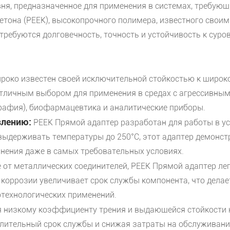
вня, предназначенное для применения в системах, требу
етона (PEEK), высокопрочного полимера, известного сво
 требуются долговечность, точность и устойчивость к сур
роко известен своей исключительной стойкостью к широко
отличным выбором для применения в средах с агрессивным
афия), биофармацевтика и аналитические приборы.
влению:
PEEK Прямой адаптер разработан для работы в у
 выдерживать температуры до 250°C, этот адаптер демонст
инения даже в самых требовательных условиях.
 от металлических соединителей, PEEK Прямой адаптер легк
 к коррозии увеличивает срок службы компонента, что дел
технологических применений.
 низкому коэффициенту трения и выдающейся стойкости 
длительный срок службы и снижая затраты на обслуживани