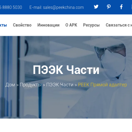
6 8880 5030
E-mail:
sales@peekchina.com
кты
Свойство
Инновации
О АРК
Ресурсы
Связаться с
ПЭЭК Части
Дом
>
Продукты
>
ПЭЭК Части
>
PEEK Прямой адаптер