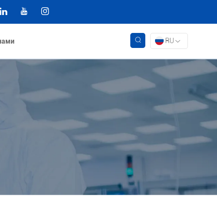
RU
 нами